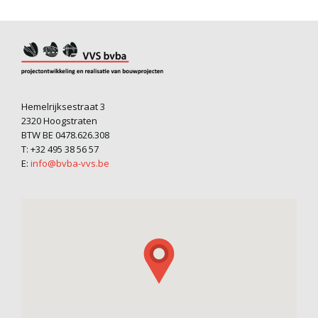
Hemelrijksestraat 3
2320 Hoogstraten
BTW BE 0478.626.308
T: +32 495 38 56 57
E:
info@bvba-vvs.be