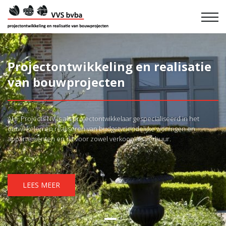
Projectontwikkeling en realisatie
van bouwprojecten
AHF Projects NV is als projectontwikkelaar gespecialiseerd in het
ontwikkelen en realiseren van budgetvriendelijke woningen en
appartementen en dit voor zowel verkoop als verhuur.
LEES MEER